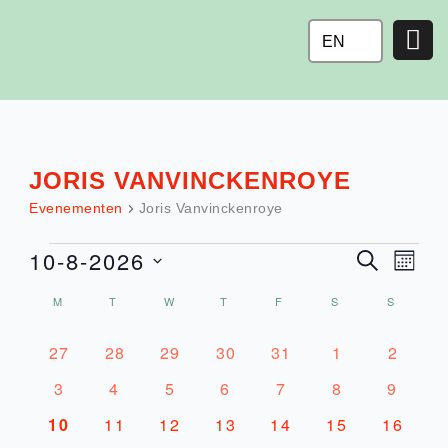
Ga
naar
EN
de
inhoud
MONDAY
TUESDAY
WEDNESDAY
THURSDAY
FRIDAY
SATURDAY
SUNDAY
JORIS VANVINCKENROYE
EVENEMENTEN
Evenementen
Joris Vanvinckenroye
10-8-2026
Eve
EVE
ZOEKEN
MONT
wee
Selecteer
M
T
W
T
F
S
ZOE
S
CALENDAR
navi
een
datum.
EN
OF
1
1
1
1
1
1
1
27
28
29
30
31
1
2
event
event
event
event
event
event
event
1
0
0
0
1
1
0
3
4
5
6
7
8
9
WEE
EVENEMENTEN
event
evenementen
evenementen
evenementen
event
event
evene
0
0
0
0
0
0
0
10
11
12
13
14
15
16
NAVI
evenementen
evenementen
evenementen
evenementen
evenementen
evenementen
evenem