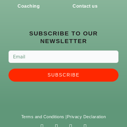
Coaching
Contact us
SUBSCRIBE TO OUR
NEWSLETTER
SUBSCRIBE
Terms and Conditions |
Privacy Declaration
F
I
Y
S