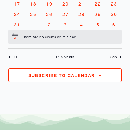
0
0
0
0
0
0
0
17
18
19
20
21
22
23
evenementen
evenementen
evenementen
evenementen
evenementen
evenementen
evenem
0
0
0
0
0
0
0
24
25
26
27
28
29
30
evenementen
evenementen
evenementen
evenementen
evenementen
evenementen
evenem
0
0
0
0
0
0
0
31
1
2
3
4
5
6
evenementen
evenementen
evenementen
evenementen
evenementen
evenemente
evene
There are no events on this day.
Notice
Jul
This Month
Sep
SUBSCRIBE TO CALENDAR