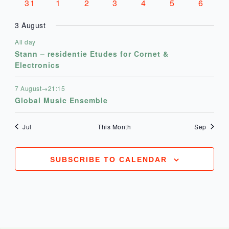
0
0
0
0
2
0
1
31
1
2
3
4
5
6
evenementen
evenementen
evenementen
evenementen
evenementen
evenemente
event
3 August
All day
Stann – residentie Etudes for Cornet &
Electronics
7 August→21:15
Global Music Ensemble
Jul
This Month
Sep
SUBSCRIBE TO CALENDAR