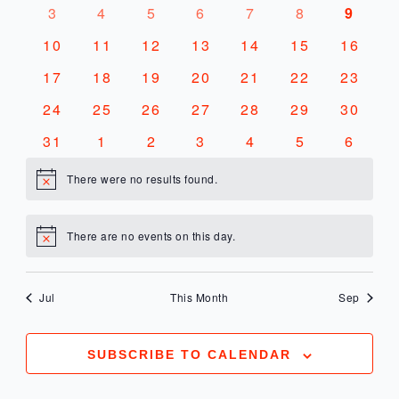
evenementen
evenementen
evenementen
evenementen
evenementen
evenemente
evene
0
0
0
0
0
0
0
3
4
5
6
7
8
9
WEE
EVENEMENTEN
evenementen
evenementen
evenementen
evenementen
evenementen
evenemente
evene
0
0
0
0
0
0
0
10
11
12
13
14
15
16
NAVI
evenementen
evenementen
evenementen
evenementen
evenementen
evenementen
evenem
0
0
0
0
0
0
0
17
18
19
20
21
22
23
evenementen
evenementen
evenementen
evenementen
evenementen
evenementen
evenem
0
0
0
0
0
0
0
24
25
26
27
28
29
30
evenementen
evenementen
evenementen
evenementen
evenementen
evenementen
evenem
0
0
0
0
0
0
0
31
1
2
3
4
5
6
evenementen
evenementen
evenementen
evenementen
evenementen
evenemente
evene
There were no results found.
Notice
There are no events on this day.
Notice
Jul
This Month
Sep
SUBSCRIBE TO CALENDAR