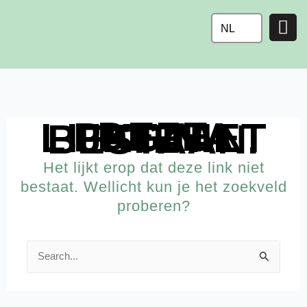
Ga
naar
NL
de
inhoud
DEZE PAGINA LIJKT NIET TE BESTAAN.
Het lijkt erop dat deze link niet
bestaat. Wellicht kun je het zoekveld
proberen?
Zoek
naar: