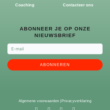
Coaching
Contacteer ons
ABONNEER JE OP ONZE
NIEUWSBRIEF
ABONNEREN
Algemene voorwaarden |
Privacyverklaring
F
I
Y
S