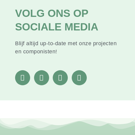
VOLG ONS OP
SOCIALE MEDIA
Blijf altijd up-to-date met onze projecten
en componisten!
F
I
Y
S
a
n
o
p
c
s
u
o
e
t
t
t
b
a
u
i
o
g
b
f
o
r
e
y
k
a
m