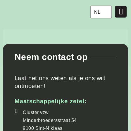
Ga
naar
NL
de
inhoud
Neem contact op
Laat het ons weten als je ons wilt
ontmoeten!
Maatschappelijke zetel:
Cluster vzw
Minderbroedersstraat 54
9100 Sint-Niklaas