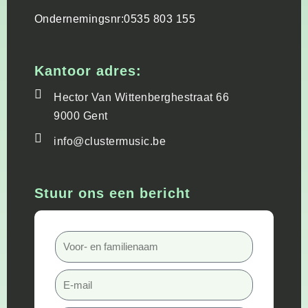
Ondernemingsnr:
0535 803 155
Kantoor adres:
Hector Van Wittenberghestraat 66
9000 Gent
info@clustermusic.be
Stuur ons een bericht
Voor-
en
familienaam
E-
mail