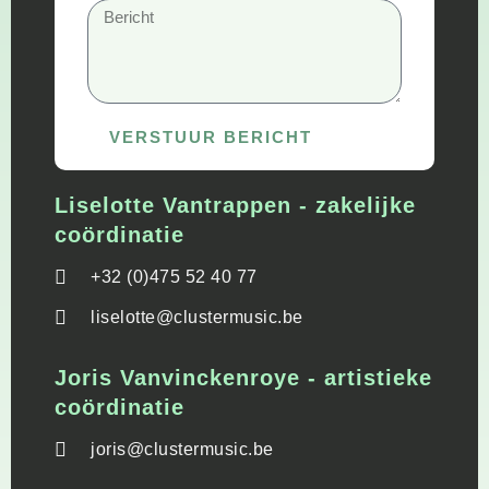
Bericht
VERSTUUR BERICHT
Liselotte Vantrappen - zakelijke
coördinatie
+32 (0)475 52 40 77
liselotte@clustermusic.be
Joris Vanvinckenroye - artistieke
coördinatie
joris@clustermusic.be