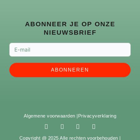
ABONNEER JE OP ONZE
NIEUWSBRIEF
ABONNEREN
Algemene voorwaarden |
Privacyverklaring
F
I
Y
S
a
n
o
p
c
s
u
o
Copyright @ 2025 Alle rechten voorbehouden |