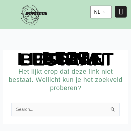
Ga
naar
NL
de
inhoud
DEZE PAGINA LIJKT NIET TE BESTAAN.
Het lijkt erop dat deze link niet
bestaat. Wellicht kun je het zoekveld
proberen?
Zoek
naar: