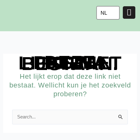
Ga
naar
NL
de
inhoud
DEZE PAGINA LIJKT NIET TE BESTAAN.
Het lijkt erop dat deze link niet
bestaat. Wellicht kun je het zoekveld
proberen?
Zoek
naar: