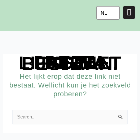
Ga
naar
NL
de
inhoud
DEZE PAGINA LIJKT NIET TE BESTAAN.
Het lijkt erop dat deze link niet
bestaat. Wellicht kun je het zoekveld
proberen?
Zoek
naar: