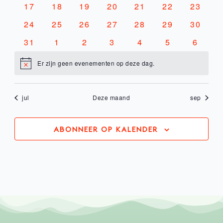
0
0
0
0
0
0
0
17
18
19
20
21
22
23
evenementen
evenementen
evenementen
evenementen
evenementen
evenementen
evenem
0
0
0
0
0
0
0
24
25
26
27
28
29
30
evenementen
evenementen
evenementen
evenementen
evenementen
evenementen
evenem
0
0
0
0
0
0
0
31
1
2
3
4
5
6
evenementen
evenementen
evenementen
evenementen
evenementen
evenemente
evene
Er zijn geen evenementen op deze dag.
Bericht
jul
Deze maand
sep
ABONNEER OP KALENDER