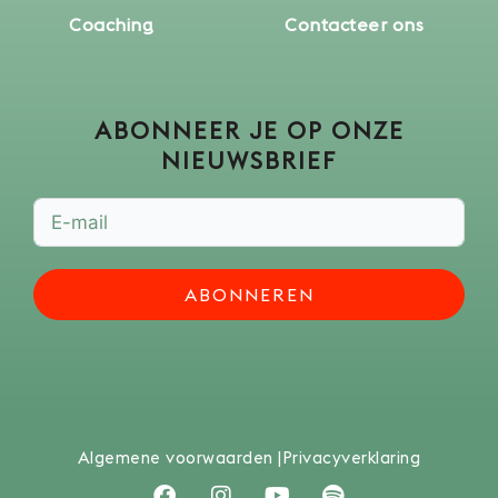
Coaching
Contacteer ons
ABONNEER JE OP ONZE
NIEUWSBRIEF
ABONNEREN
Algemene voorwaarden |
Privacyverklaring
F
I
Y
S