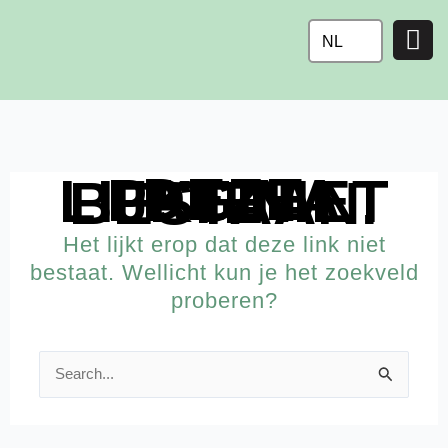
Ga
naar
NL
de
inhoud
DEZE PAGINA LIJKT NIET TE BESTAAN.
Het lijkt erop dat deze link niet
bestaat. Wellicht kun je het zoekveld
proberen?
Zoek
naar: