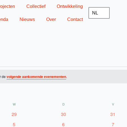
rojecten
Collectief
Ontwikkeling
NL
enda
Nieuws
Over
Contact
WOENSDAG
DONDERDAG
VRIJDA
r de
volgende aankomende evenementen
.
W
D
V
0
0
0
29
30
31
evenementen
evenementen
evenem
0
0
0
5
6
7