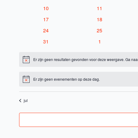
evenementen
evenementen
0
0
10
11
evenementen
evenementen
0
0
17
18
evenementen
evenementen
0
0
24
25
evenementen
evenementen
0
0
31
1
evenementen
evenementen
Er zijn geen resultaten gevonden voor deze weergave. Ga naa
Bericht
Er zijn geen evenementen op deze dag.
Bericht
jul