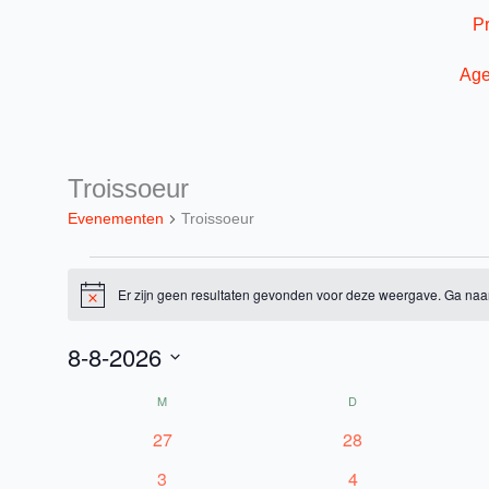
Ga
P
naar
de
Ag
inhoud
MAANDAG
DINSDAG
Troissoeur
Evenementen
Evenementen
Troissoeur
Er zijn geen resultaten gevonden voor deze weergave. Ga naa
Bericht
8-8-2026
Selecteer
M
D
Kalender
een
van
0
0
27
28
datum.
Evenementen
evenementen
evenementen
0
0
3
4