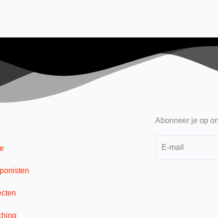
Abonneer je op on
e
onisten
ecten
hing