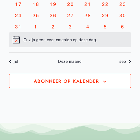
0
0
0
0
0
0
0
17
18
19
20
21
22
23
evenementen
evenementen
evenementen
evenementen
evenementen
evenementen
evenem
0
0
0
0
0
0
0
24
25
26
27
28
29
30
evenementen
evenementen
evenementen
evenementen
evenementen
evenementen
evenem
0
0
0
0
1
0
0
31
1
2
3
4
5
6
evenementen
evenementen
evenementen
evenementen
evenement
evenemente
evene
Er zijn geen evenementen op deze dag.
Bericht
jul
Deze maand
sep
ABONNEER OP KALENDER