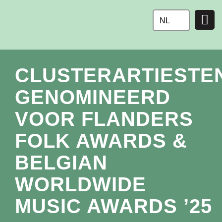
Ga
naar
NL
de
inhoud
CLUSTERARTIESTE
GENOMINEERD
VOOR FLANDERS
FOLK AWARDS &
BELGIAN
WORLDWIDE
MUSIC AWARDS ’25