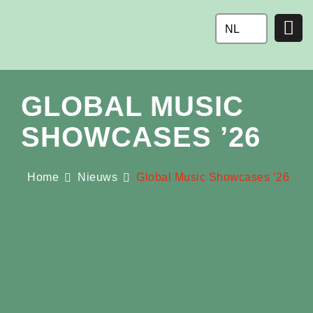
Ga
naar
NL
de
inhoud
GLOBAL MUSIC
SHOWCASES ’26
Home
Nieuws
Global Music Showcases ’26