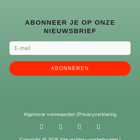
ABONNEER JE OP ONZE
NIEUWSBRIEF
ABONNEREN
Algemene voorwaarden |
Privacyverklaring
F
I
Y
S
a
n
o
p
c
s
u
o
Copyright @ 2025 Alle rechten voorbehouden |