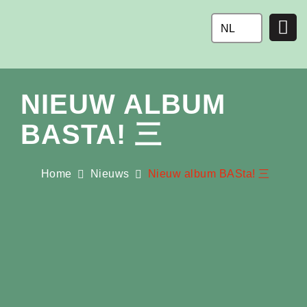
Ga
naar
NL
de
inhoud
NIEUW ALBUM
BASTA! 三
Home
Nieuws
Nieuw album BASta! 三