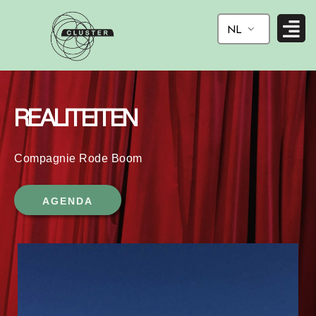
Ga
naar
NL
de
inhoud
REALITEITEN
Compagnie Rode Boom
AGENDA