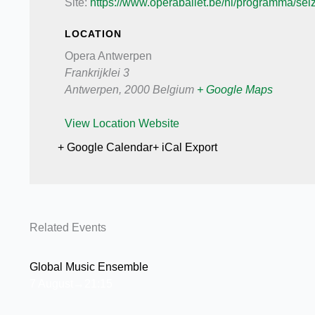
Site:
https://www.operaballet.be/nl/programma/se
LOCATION
Opera Antwerpen
Frankrijklei 3
Antwerpen
,
2000
Belgium
+ Google Maps
View Location Website
+ Google Calendar
+ iCal Export
Related Events
Global Music Ensemble
7 August→21:15