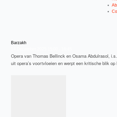
Ab
Co
Barzakh
14
December
2025
15:00 - 16:45
Opera van Thomas Bellinck en Osama Abdulrasol, i.s.m
uit opera’s voortvloeien en werpt een kritische blik o