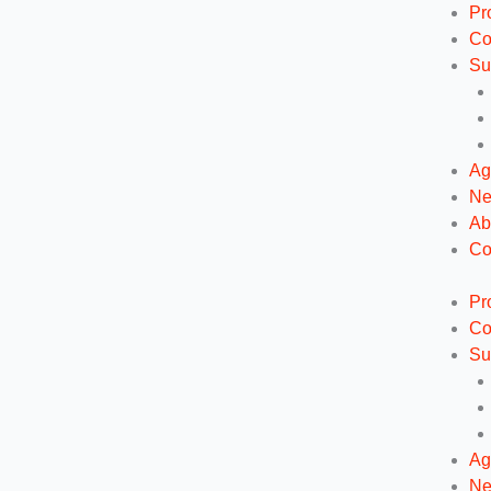
Ga
Pr
naar
Co
de
Su
inhoud
Ag
N
Ab
Co
Pr
Co
Su
Ag
N