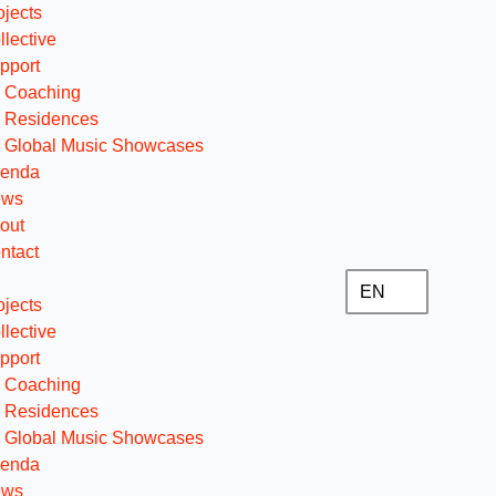
ojects
llective
pport
Coaching
Residences
Global Music Showcases
enda
ews
out
ntact
EN
ojects
llective
pport
Coaching
Residences
Global Music Showcases
enda
ews