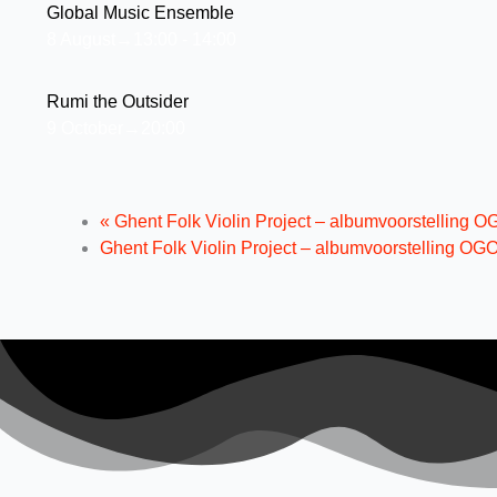
Global Music Ensemble
8 August→13:00
-
14:00
Rumi the Outsider
9 October→20:00
«
Ghent Folk Violin Project – albumvoorstelling
Ghent Folk Violin Project – albumvoorstelling 