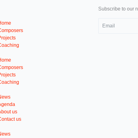
Subscribe to our n
Home
Composers
Projects
Coaching
Home
Composers
Projects
Coaching
News
Agenda
About us
Contact us
News