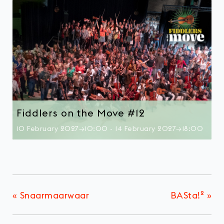
Fiddlers on the Move #12
10 February 2027→10:00
-
14 February 2027→18:00
«
Snaarmaarwaar
BASta!²
»