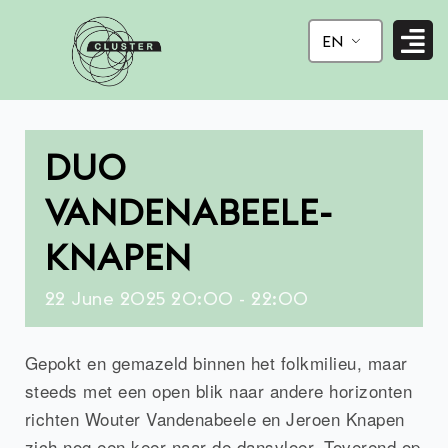
Ga
naar
EN
de
inhoud
DUO
VANDENABEELE-
KNAPEN
22
June
2025
20:00 - 22:00
Gepokt en gemazeld binnen het folkmilieu, maar
steeds met een open blik naar andere horizonten
richten Wouter Vandenabeele en Jeroen Knapen
zich nog een keer naar de dansvloer. Toverend op