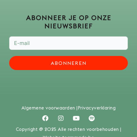
ABONNEER JE OP ONZE
NIEUWSBRIEF
ABONNEREN
Algemene voorwaarden |
Privacyverklaring
F
I
Y
S
a
n
o
p
c
s
u
o
Copyright @ 2025 Alle rechten voorbehouden |
e
t
t
t