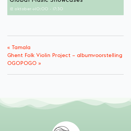
12 oktober→10:00
-
17:30
«
Tamala
Ghent Folk Violin Project – albumvoorstelling
OGOPOGO
»