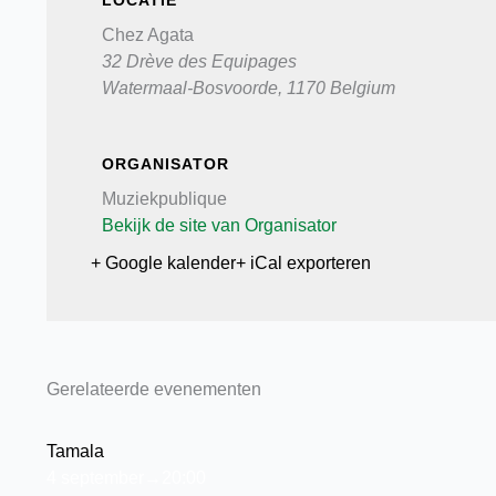
LOCATIE
Chez Agata
32 Drève des Equipages
Watermaal-Bosvoorde
,
1170
Belgium
ORGANISATOR
Muziekpublique
Bekijk de site van Organisator
+ Google kalender
+ iCal exporteren
Gerelateerde evenementen
Tamala
4 september→20:00