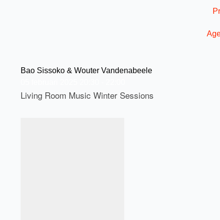
Ga
P
naar
de
Ag
inhoud
Bao Sissoko & Wouter Vandenabeele
05
februari
2025
20:30 - 22:00
Living Room Music Winter Sessions