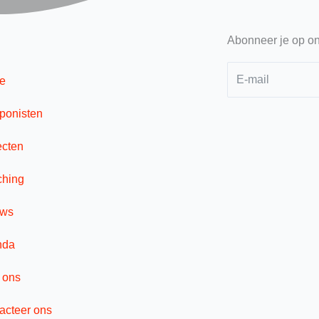
Abonneer je op on
e
onisten
ecten
hing
uws
nda
 ons
acteer ons