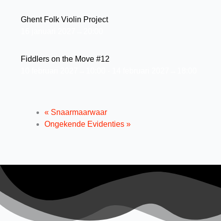
Ghent Folk Violin Project
16 januari 2027→20:00
Fiddlers on the Move #12
10 februari 2027→10:00
-
14 februari 2027→18:00
«
Snaarmaarwaar
Ongekende Evidenties
»