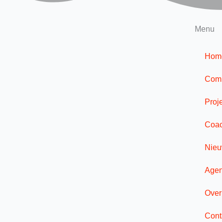
Menu
Hom
Comp
Proj
Coac
Nie
Age
Over
Cont