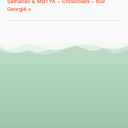
Sathanao & MOTYK – Crossroads – tour
Georgië
»