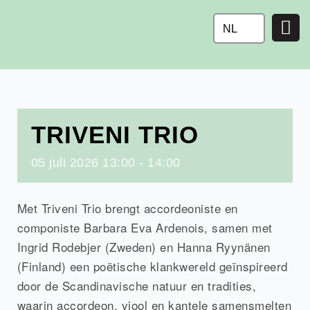
Ga
naar
NL
de
inhoud
TRIVENI TRIO
05
juli
2026
13:00 - 14:00
Met Triveni Trio brengt accordeoniste en
componiste Barbara Eva Ardenois, samen met
Ingrid Rodebjer (Zweden) en Hanna Ryynänen
(Finland) een poëtische klankwereld geïnspireerd
door de Scandinavische natuur en tradities,
waarin accordeon, viool en kantele samensmelten