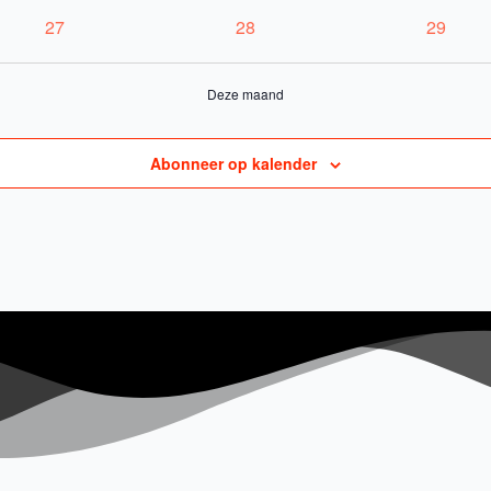
evenementen
evenementen
evenem
0
0
0
27
28
29
evenementen
evenementen
evenem
Deze maand
Abonneer op kalender