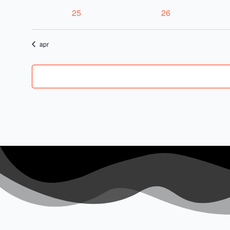
evenementen
evenementen
0
0
25
26
evenementen
evenementen
apr