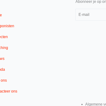
Abonneer je op on
e
onisten
ecten
hing
uws
nda
 ons
acteer ons
Algemene v