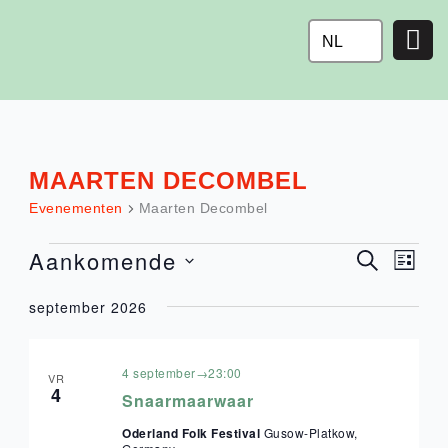
Ga
naar
NL
de
inhoud
MAARTEN DECOMBEL
EVENEMENTEN
Evenementen
Maarten Decombel
Aankomende
Eve
EVE
ZOEKEN
LIJST
wee
Selecteer
ZOE
september 2026
navi
een
datum.
EN
4 september→23:00
VR
4
WEE
Snaarmaarwaar
Oderland Folk Festival
Gusow-Platkow,
NAVI