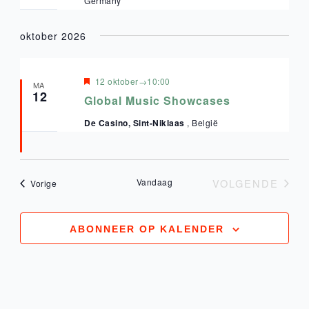
Germany
oktober 2026
Uitgelicht
12 oktober→10:00
MA
12
Global Music Showcases
De Casino, Sint-Niklaas
, België
Vandaag
VOLGENDE
Evenementen
Vorige
EVENEME
ABONNEER OP KALENDER