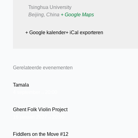
Tsinghua University
Beijing
,
China
+ Google Maps
+ Google kalender
+ iCal exporteren
Gerelateerde evenementen
Tamala
4 september→20:00
Ghent Folk Violin Project
16 januari 2027→20:00
Fiddlers on the Move #12