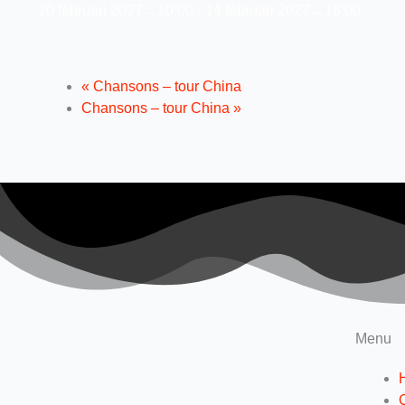
10 februari 2027→10:00
-
14 februari 2027→18:00
«
Chansons – tour China
Chansons – tour China
»
Menu