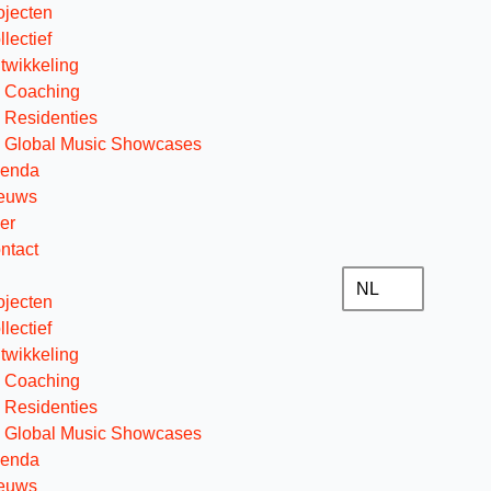
ojecten
llectief
twikkeling
Coaching
Residenties
Global Music Showcases
enda
euws
er
ntact
NL
ojecten
llectief
twikkeling
Coaching
Residenties
Global Music Showcases
enda
euws