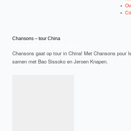
Ov
Co
Chansons – tour China
05
december
2024
20:00 - 22:00
Chansons gaat op tour in China! Met Chansons pour le
samen met
Bao Sissoko
en Jeroen Knapen.