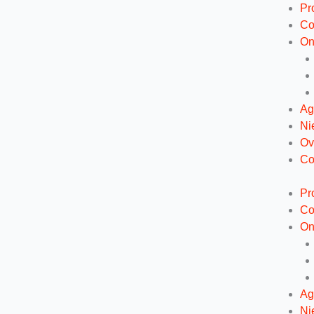
Ga
Pr
naar
Co
de
On
inhoud
Ag
Ni
Ov
Co
Pr
Co
On
Ag
Ni