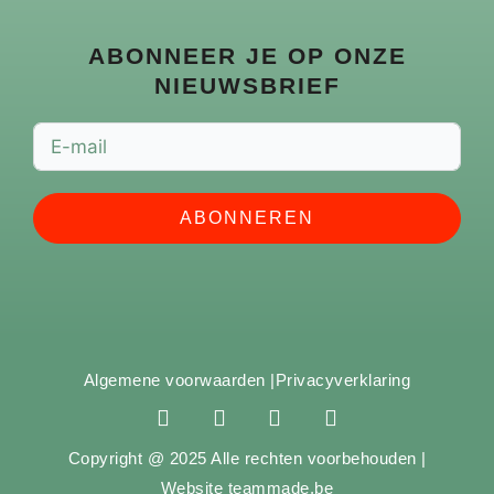
ABONNEER JE OP ONZE
NIEUWSBRIEF
ABONNEREN
Algemene voorwaarden |
Privacyverklaring
F
I
Y
S
a
n
o
p
c
s
u
o
Copyright @ 2025 Alle rechten voorbehouden |
e
t
t
t
Website teammade.be
b
a
u
i