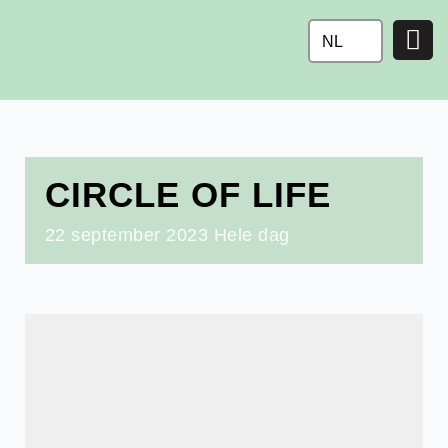
Ga
naar
NL
de
inhoud
CIRCLE OF LIFE
22
september
2023
Hele dag