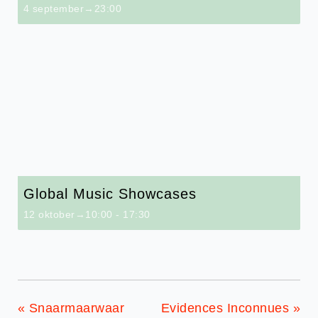
4 september→23:00
Global Music Showcases
12 oktober→10:00
-
17:30
«
Snaarmaarwaar
Evidences Inconnues
»