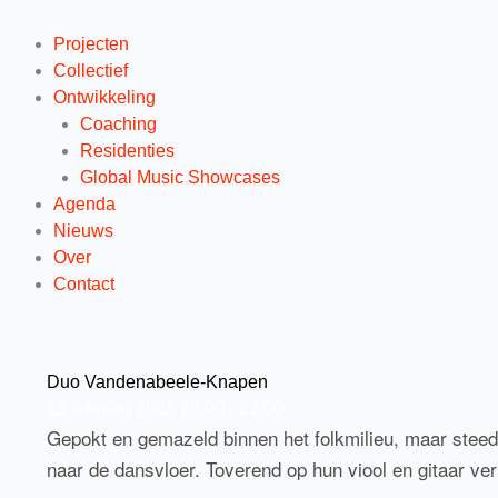
Projecten
Collectief
Ontwikkeling
Coaching
Residenties
Global Music Showcases
Agenda
Nieuws
Over
Contact
Duo Vandenabeele-Knapen
15
februari
2025
20:00 - 22:00
Gepokt en gemazeld binnen het folkmilieu, maar stee
naar de dansvloer. Toverend op hun viool en gitaar ver