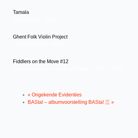
Tamala
4 september→20:00
Ghent Folk Violin Project
16 januari 2027→20:00
Fiddlers on the Move #12
10 februari 2027→10:00
-
14 februari 2027→18:00
«
Ongekende Evidenties
BASta! – albumvoorstelling BASta! 三
»