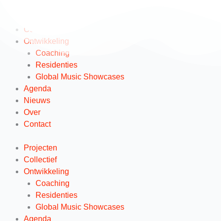
Ga
naar
Projecten
de
Collectief
inhoud
Ontwikkeling
Coaching
Residenties
Global Music Showcases
Agenda
Nieuws
Over
Contact
Projecten
Collectief
Ontwikkeling
Coaching
Residenties
Global Music Showcases
Agenda