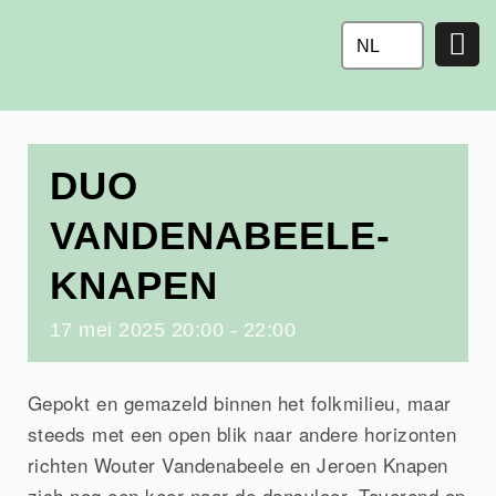
Ga
naar
NL
de
inhoud
DUO
VANDENABEELE-
KNAPEN
17
mei
2025
20:00 - 22:00
Gepokt en gemazeld binnen het folkmilieu, maar
steeds met een open blik naar andere horizonten
richten Wouter Vandenabeele en Jeroen Knapen
zich nog een keer naar de dansvloer. Toverend op