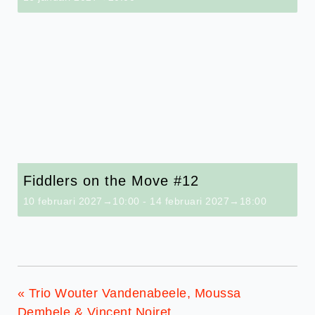
Fiddlers on the Move #12
10 februari 2027→10:00
-
14 februari 2027→18:00
«
Trio Wouter Vandenabeele, Moussa
Dembele & Vincent Noiret