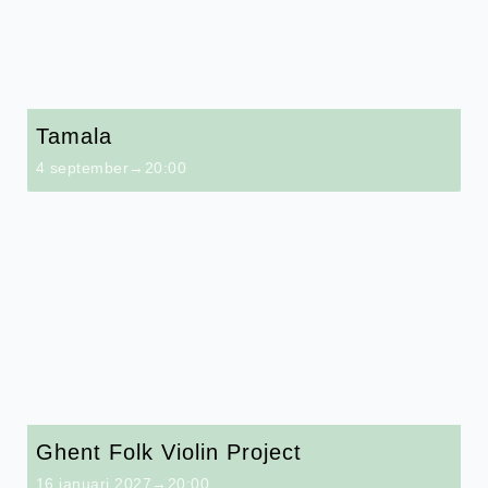
Tamala
4 september→20:00
Ghent Folk Violin Project
16 januari 2027→20:00