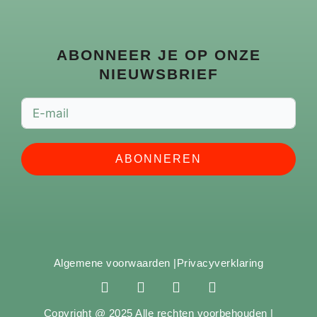
ABONNEER JE OP ONZE
NIEUWSBRIEF
ABONNEREN
Algemene voorwaarden |
Privacyverklaring
F
I
Y
S
a
n
o
p
c
s
u
o
Copyright @ 2025 Alle rechten voorbehouden |