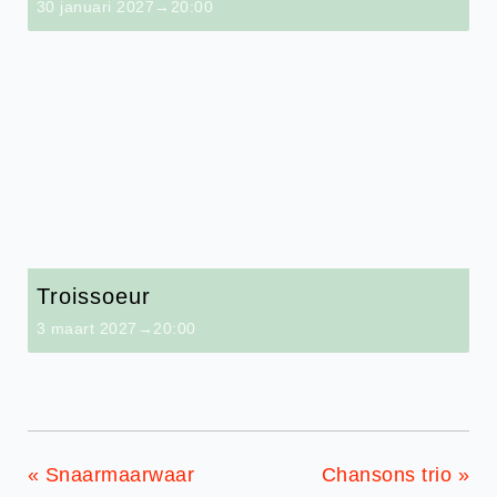
30 januari 2027→20:00
Troissoeur
3 maart 2027→20:00
«
Snaarmaarwaar
Chansons trio
»