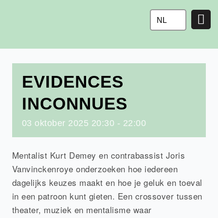
Ga
naar
NL
de
inhoud
EVIDENCES
INCONNUES
03
oktober
2025
20:30 - 22:00
Mentalist Kurt Demey en contrabassist Joris
Vanvinckenroye onderzoeken hoe iedereen
dagelijks keuzes maakt en hoe je geluk en toeval
in een patroon kunt gieten. Een crossover tussen
theater, muziek en mentalisme waar