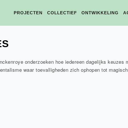
PROJECTEN
COLLECTIEF
ONTWIKKELING
A
ES
nckenroye onderzoeken hoe iedereen dagelijks keuzes ma
entalisme waar toevalligheden zich ophopen tot magisch