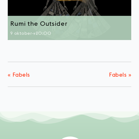
Rumi the Outsider
9 oktober→20:00
«
Fabels
Fabels
»