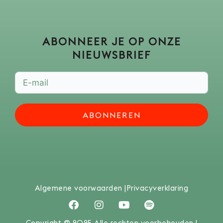
ABONNEER JE OP ONZE
NIEUWSBRIEF
ABONNEREN
Algemene voorwaarden |
Privacyverklaring
F
I
Y
S
a
n
o
p
c
s
u
o
Copyright @ 2025 Alle rechten voorbehouden |