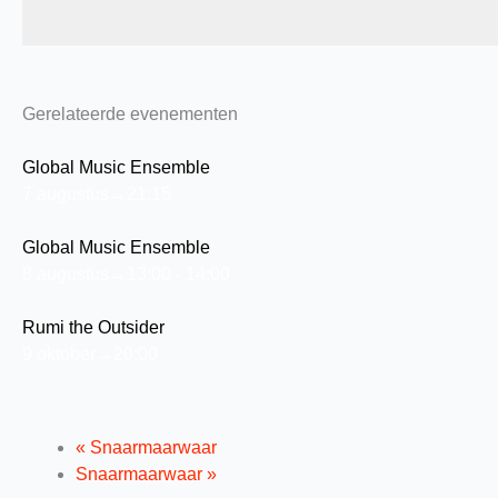
Gerelateerde evenementen
Global Music Ensemble
7 augustus→21:15
Global Music Ensemble
8 augustus→13:00
-
14:00
Rumi the Outsider
9 oktober→20:00
«
Snaarmaarwaar
Snaarmaarwaar
»