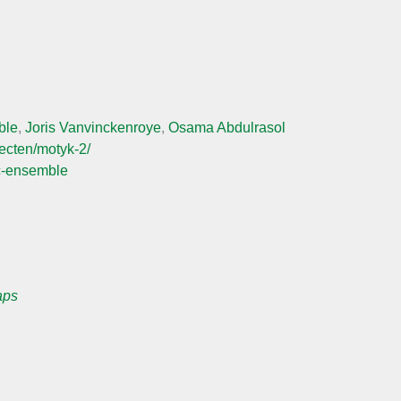
ble
,
Joris Vanvinckenroye
,
Osama Abdulrasol
jecten/motyk-2/
c-ensemble
aps