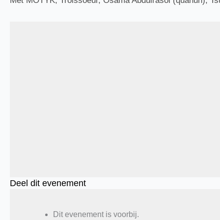
Met MOTYK, Troissoeur, Osama Abdulrasol (quanun), Tsub
Deel dit evenement
Dit evenement is voorbij.