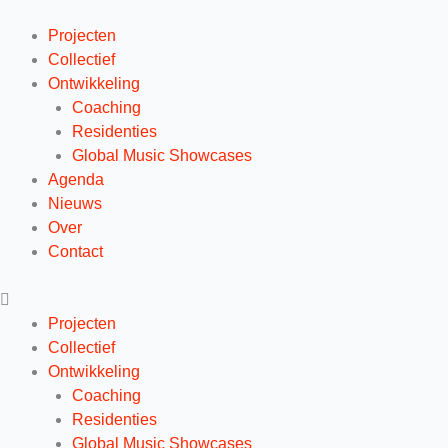
Ga
naar
Projecten
de
Collectief
inhoud
Ontwikkeling
Coaching
Residenties
Global Music Showcases
Agenda
Nieuws
Over
Contact
Projecten
Collectief
Ontwikkeling
Coaching
Residenties
Global Music Showcases