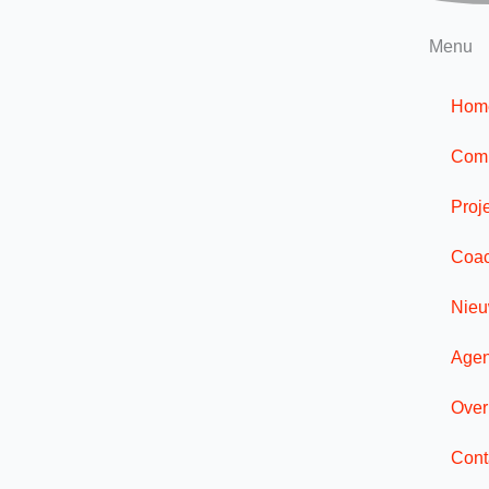
Menu
Hom
Comp
Proj
Coac
Nie
Age
Over
Cont