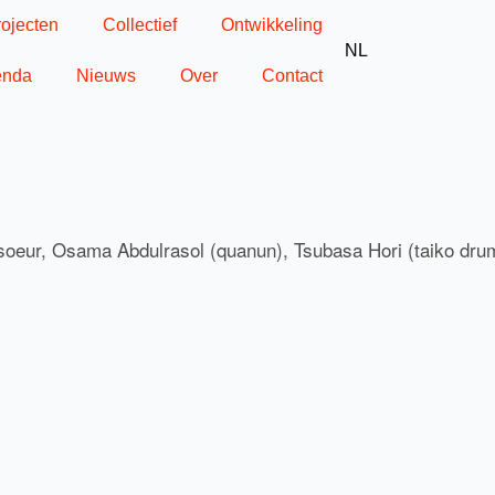
rojecten
Collectief
Ontwikkeling
NL
enda
Nieuws
Over
Contact
oeur, Osama Abdulrasol (quanun), Tsubasa Hori (taiko drums