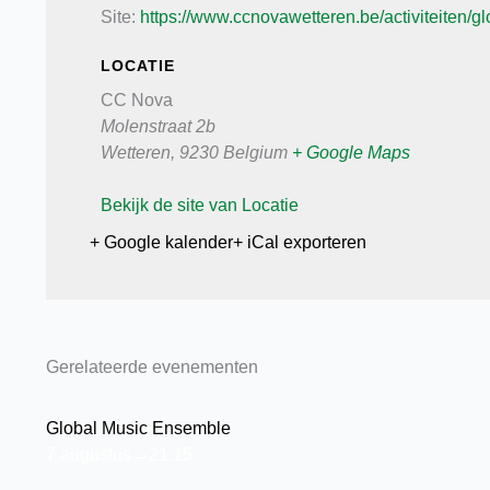
Site:
https://www.ccnovawetteren.be/activiteiten/
LOCATIE
CC Nova
Molenstraat 2b
Wetteren
,
9230
Belgium
+ Google Maps
Bekijk de site van Locatie
+ Google kalender
+ iCal exporteren
Gerelateerde evenementen
Global Music Ensemble
7 augustus→21:15