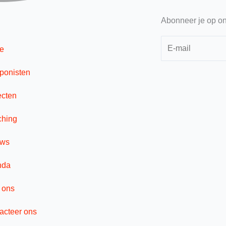
Abonneer je op on
e
onisten
ecten
hing
uws
nda
 ons
acteer ons