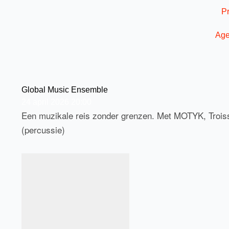
Ga
P
naar
de
Ag
inhoud
Global Music Ensemble
24
april
2026
20:00
Een muzikale reis zonder grenzen. Met MOTYK, Troiss
(percussie)