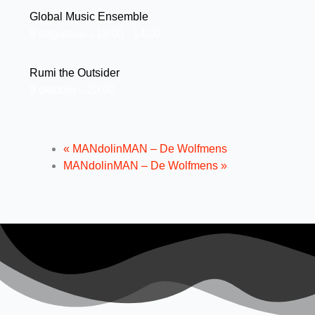
Global Music Ensemble
8 augustus→13:00
-
14:00
Rumi the Outsider
9 oktober→20:00
«
MANdolinMAN – De Wolfmens
MANdolinMAN – De Wolfmens
»