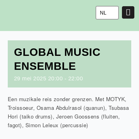
Ga
naar
NL
de
inhoud
GLOBAL MUSIC
ENSEMBLE
29
mei
2025
20:00 - 22:00
Een muzikale reis zonder grenzen. Met MOTYK,
Troissoeur, Osama Abdulrasol (quanun), Tsubasa
Hori (taiko drums), Jeroen Goossens (fluiten,
fagot), Simon Leleux (percussie)