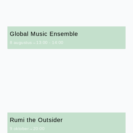
Global Music Ensemble
8 augustus→13:00
-
14:00
Rumi the Outsider
9 oktober→20:00