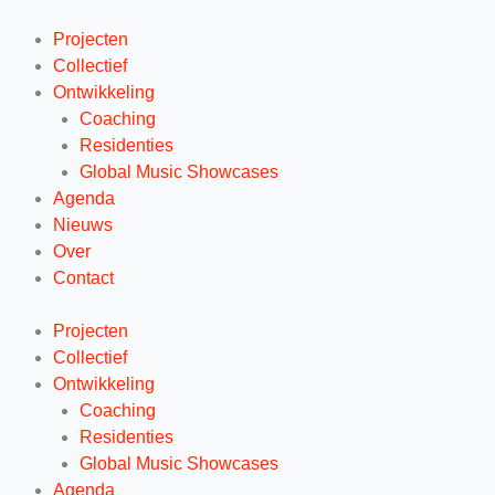
Ga
naar
Projecten
de
Collectief
inhoud
Ontwikkeling
Coaching
Residenties
Global Music Showcases
Agenda
Nieuws
Over
Contact
Projecten
Collectief
Ontwikkeling
Coaching
Residenties
Global Music Showcases
Agenda