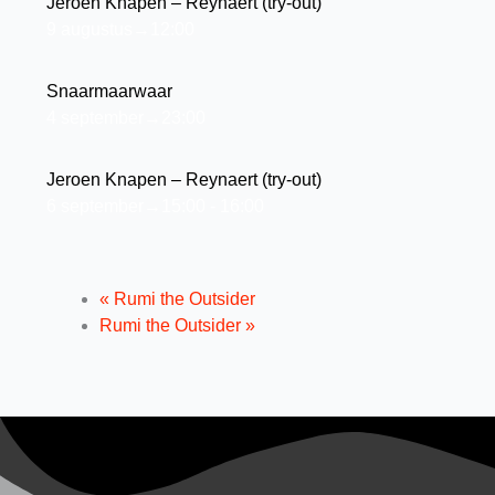
Jeroen Knapen – Reynaert (try-out)
9 augustus→12:00
Snaarmaarwaar
4 september→23:00
Jeroen Knapen – Reynaert (try-out)
6 september→15:00
-
16:00
«
Rumi the Outsider
Rumi the Outsider
»