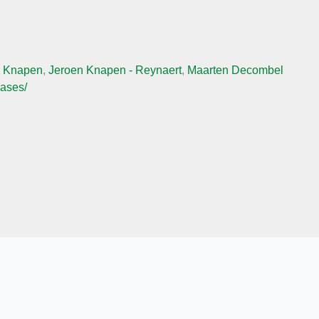
n Knapen
,
Jeroen Knapen - Reynaert
,
Maarten Decombel
cases/