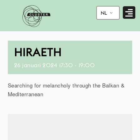
Ga
naar
NL
de
inhoud
HIRAETH
26
januari
2024
17:30 - 19:00
Searching for melancholy through the Balkan &
Mediterranean