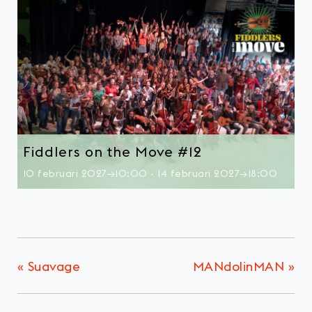
Fiddlers on the Move #12
10 februari 2027→10:00
-
14 februari 2027→18:00
«
Suavage
MANdolinMAN
»