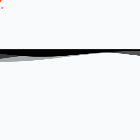
ë
s
»