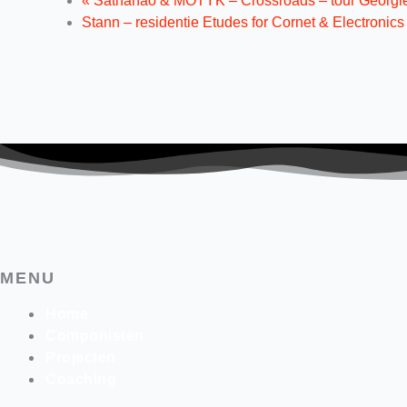
«
Sathanao & MOTYK – Crossroads – tour Georgi
Stann – residentie Etudes for Cornet & Electronic
MENU
Home
Componisten
Projecten
Coaching