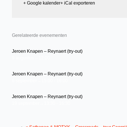
+ Google kalender
+ iCal exporteren
Gerelateerde evenementen
Jeroen Knapen – Reynaert (try-out)
9 augustus→12:00
Jeroen Knapen – Reynaert (try-out)
6 september→15:00
-
16:00
Jeroen Knapen – Reynaert (try-out)
19 september→13:30
-
16:30