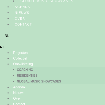
GLOBAL MUSIC SHOWCASES
AGENDA
NIEUWS
OVER
CONTACT
NL
NL
Projecten
Collectief
Ontwikkeling
COACHING
RESIDENTIES
GLOBAL MUSIC SHOWCASES
Agenda
Nieuws
Over
Contact