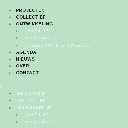
Ga
naar
PROJECTEN
de
COLLECTIEF
inhoud
ONTWIKKELING
COACHING
RESIDENTIES
GLOBAL MUSIC SHOWCASES
AGENDA
NIEUWS
OVER
CONTACT
PROJECTEN
COLLECTIEF
ONTWIKKELING
COACHING
RESIDENTIES