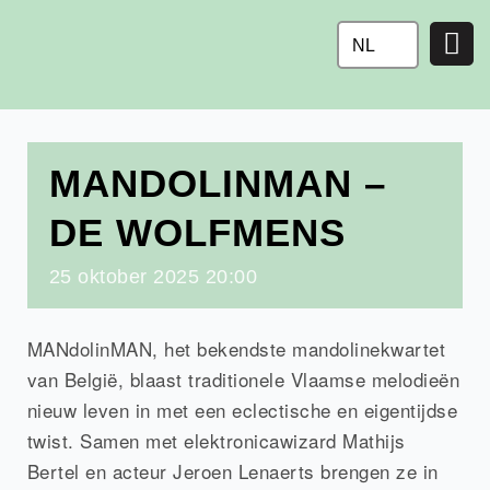
Ga
naar
NL
de
inhoud
MANDOLINMAN –
DE WOLFMENS
25
oktober
2025
20:00
MANdolinMAN, het bekendste mandolinekwartet
van België, blaast traditionele Vlaamse melodieën
nieuw leven in met een eclectische en eigentijdse
twist. Samen met elektronicawizard Mathijs
Bertel en acteur Jeroen Lenaerts brengen ze in