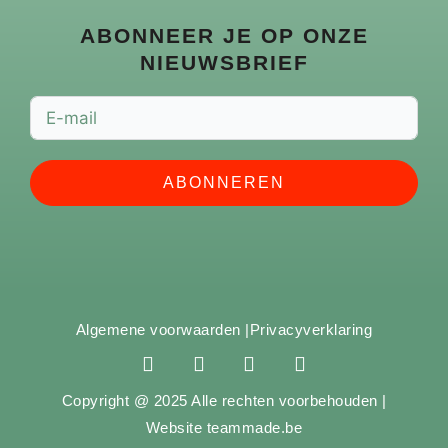
ABONNEER JE OP ONZE
NIEUWSBRIEF
ABONNEREN
Algemene voorwaarden |
Privacyverklaring
F
I
Y
S
a
n
o
p
c
s
u
o
Copyright @ 2025 Alle rechten voorbehouden |
e
t
t
t
Website teammade.be
b
a
u
i