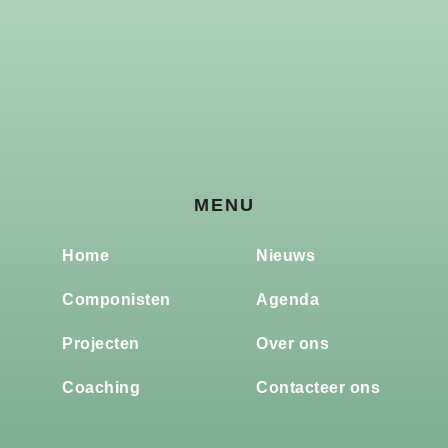
MENU
Home
Nieuws
Componisten
Agenda
Projecten
Over ons
Coaching
Contacteer ons