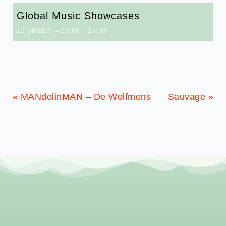
Global Music Showcases
12 oktober→10:00
-
17:30
«
MANdolinMAN – De Wolfmens
Sauvage
»