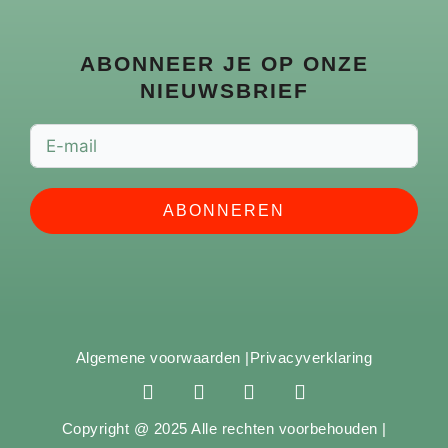
ABONNEER JE OP ONZE
NIEUWSBRIEF
ABONNEREN
Algemene voorwaarden |
Privacyverklaring
F
I
Y
S
a
n
o
p
c
s
u
o
Copyright @ 2025 Alle rechten voorbehouden |
e
t
t
t