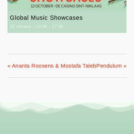
Global Music Showcases
12 oktober→10:00
-
17:30
«
Ananta Roosens & Mostafa Taleb
Pendulum
»