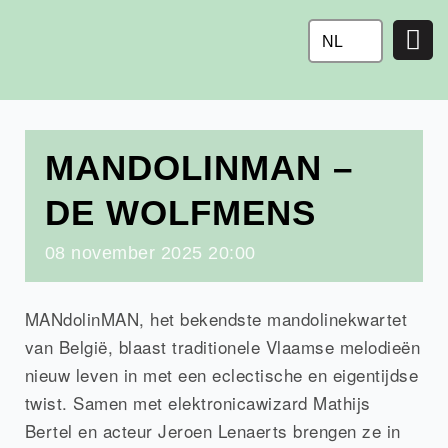
Ga
naar
NL
de
inhoud
MANDOLINMAN –
DE WOLFMENS
08
november
2025
20:00
MANdolinMAN, het bekendste mandolinekwartet
van België, blaast traditionele Vlaamse melodieën
nieuw leven in met een eclectische en eigentijdse
twist. Samen met elektronicawizard Mathijs
Bertel en acteur Jeroen Lenaerts brengen ze in