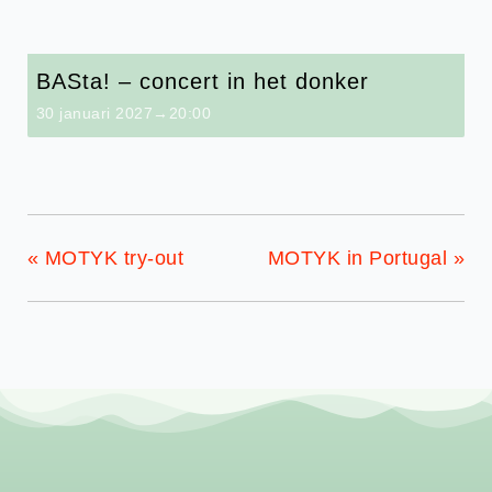
BASta! – concert in het donker
30 januari 2027→20:00
«
MOTYK try-out
MOTYK in Portugal
»