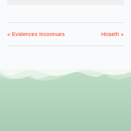
«
Evidences Inconnues
Hiraeth
»