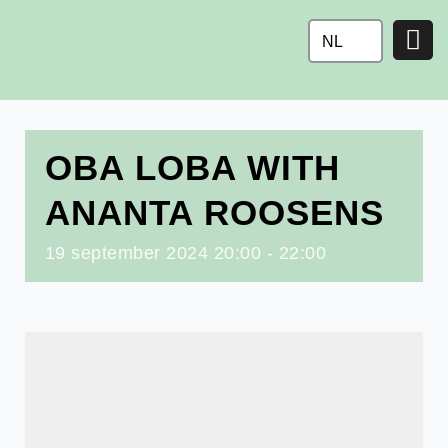
Ga
naar
NL
de
inhoud
OBA LOBA WITH
ANANTA ROOSENS
19
september
2024
20:00 - 22:00