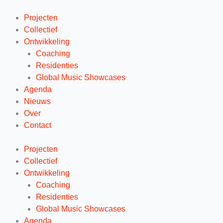
Ga
naar
Projecten
de
Collectief
inhoud
Ontwikkeling
Coaching
Residenties
Global Music Showcases
Agenda
Nieuws
Over
Contact
Projecten
Collectief
Ontwikkeling
Coaching
Residenties
Global Music Showcases
Agenda