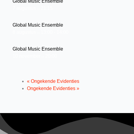
Global Music Ensemble
7 augustus→21:15
Global Music Ensemble
8 augustus→13:00
-
14:00
Global Music Ensemble
10 november→20:00
«
Ongekende Evidenties
Ongekende Evidenties
»