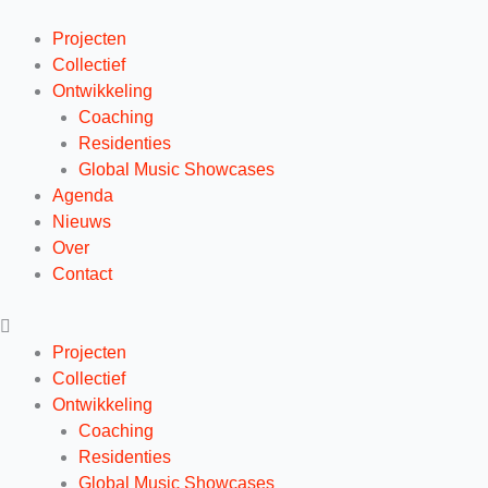
Ga
naar
Projecten
de
Collectief
inhoud
Ontwikkeling
Coaching
Residenties
Global Music Showcases
Agenda
Nieuws
Over
Contact
Projecten
Collectief
Ontwikkeling
Coaching
Residenties
Global Music Showcases