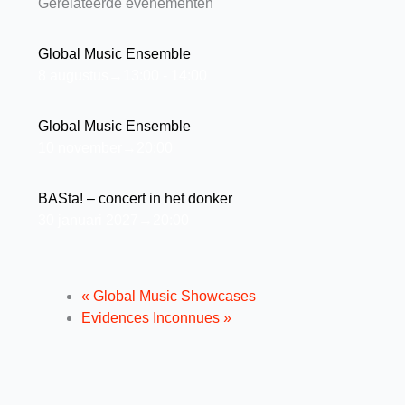
Gerelateerde evenementen
Global Music Ensemble
8 augustus→13:00
-
14:00
Global Music Ensemble
10 november→20:00
BASta! – concert in het donker
30 januari 2027→20:00
«
Global Music Showcases
Evidences Inconnues
»