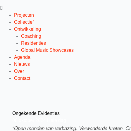
Projecten
Collectief
Ontwikkeling
Coaching
Residenties
Global Music Showcases
Agenda
Nieuws
Over
Contact
Ongekende Evidenties
08
oktober
2024
Hele dag
“Open monden van verbazing. Verwonderde kreten. Ontr