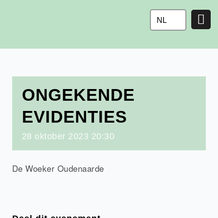
Ga
naar
NL
de
inhoud
ONGEKENDE
EVIDENTIES
28
oktober
2023
20:30
De Woeker Oudenaarde