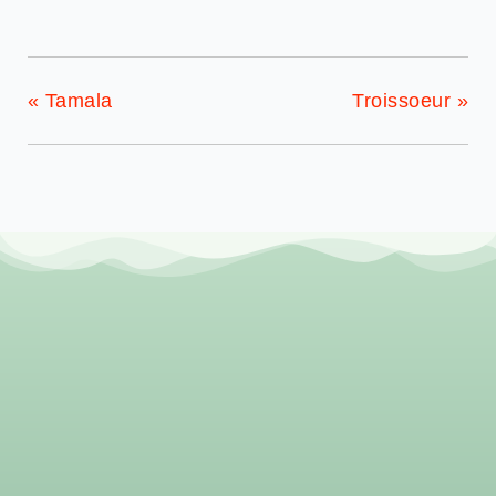
«
Tamala
Troissoeur
»