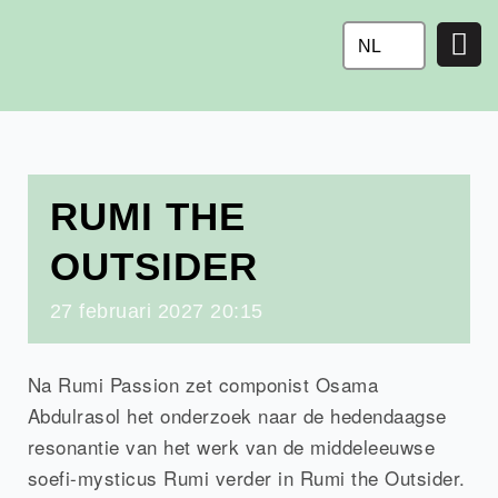
Ga
naar
NL
de
inhoud
RUMI THE
OUTSIDER
27
februari
2027
20:15
Na Rumi Passion zet componist Osama
Abdulrasol het onderzoek naar de hedendaagse
resonantie van het werk van de middeleeuwse
soefi-mysticus Rumi verder in Rumi the Outsider.