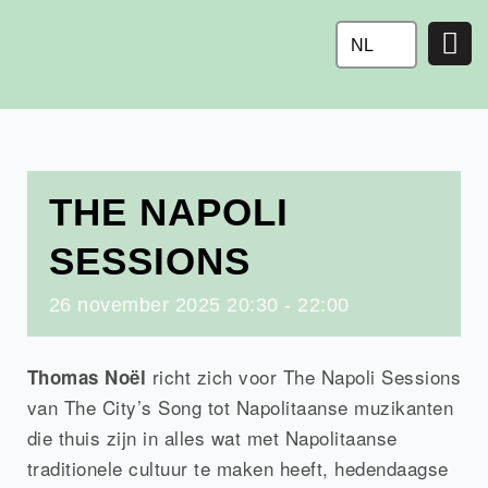
Ga
naar
NL
de
inhoud
THE NAPOLI
SESSIONS
26
november
2025
20:30 - 22:00
richt zich voor The Napoli Sessions
Thomas Noël
van The City’s Song tot Napolitaanse muzikanten
die thuis zijn in alles wat met Napolitaanse
traditionele cultuur te maken heeft, hedendaagse