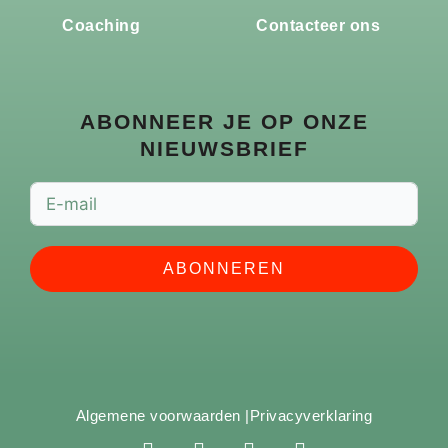
Coaching
Contacteer ons
ABONNEER JE OP ONZE
NIEUWSBRIEF
ABONNEREN
Algemene voorwaarden |
Privacyverklaring
F
I
Y
S